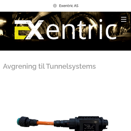
Exentric AS
Avgrening til Tunnelsystems