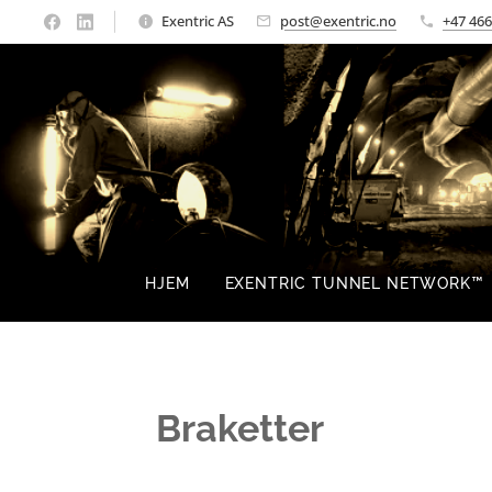
Exentric AS
post@exentric.no
+47 466
HJEM
EXENTRIC TUNNEL NETWORK™
Braketter