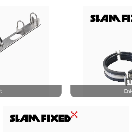
t
Enk