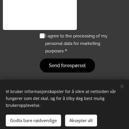
I agree to the processing of my
personal data for marketing
purposes
Send forespørsel
Vi bruker informasjonskapsler for å sikre at nettsiden vår
Exentric AS – Head Office: Hydrovegen 55 – 3965 Porsgrunn -
fungerer som det skal, og for å tilby deg best mulig
Warehouse: Floodmyrvegen 29 – 3946 Porsgrunn
brukeropplevelse.
+47 466 39 000
Phone:
- Email:
post@exentric.no
- Org.No: 924
405 570 MVA
Godta bare nødvendige
Aksepter alt
Cookies